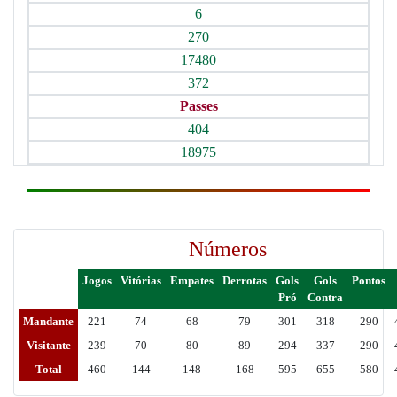
6
270
17480
372
Passes
404
18975
Números
Jogos
Vitórias
Empates
Derrotas
Gols
Gols
Pontos
Pró
Contra
Mandante
221
74
68
79
301
318
290
Visitante
239
70
80
89
294
337
290
Total
460
144
148
168
595
655
580