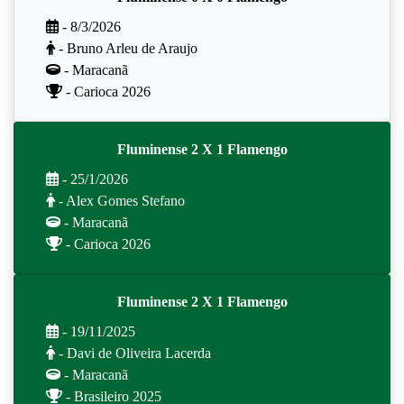
- 8/3/2026
- Bruno Arleu de Araujo
- Maracanã
- Carioca 2026
Fluminense 2 X 1 Flamengo
- 25/1/2026
- Alex Gomes Stefano
- Maracanã
- Carioca 2026
Fluminense 2 X 1 Flamengo
- 19/11/2025
- Davi de Oliveira Lacerda
- Maracanã
- Brasileiro 2025