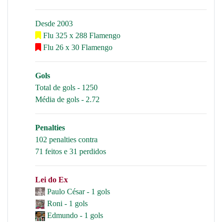
Desde 2003
Flu 325 x 288 Flamengo
Flu 26 x 30 Flamengo
Gols
Total de gols - 1250
Média de gols - 2.72
Penalties
102 penalties contra
71 feitos e 31 perdidos
Lei do Ex
Paulo César - 1 gols
Roni - 1 gols
Edmundo - 1 gols