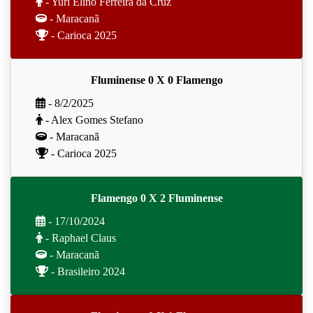
- Yuri Elino Ferreira da Cruz
- Maracanã
- Carioca 2025
Fluminense 0 X 0 Flamengo
- 8/2/2025
- Alex Gomes Stefano
- Maracanã
- Carioca 2025
Flamengo 0 X 2 Fluminense
- 17/10/2024
- Raphael Claus
- Maracanã
- Brasileiro 2024