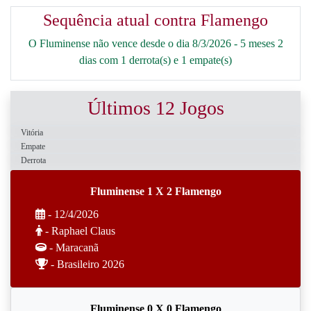
Sequência atual contra Flamengo
O Fluminense não vence desde o dia 8/3/2026 - 5 meses 2
dias com 1 derrota(s) e 1 empate(s)
Últimos 12 Jogos
Vitória
Empate
Derrota
Fluminense 1 X 2 Flamengo
- 12/4/2026
- Raphael Claus
- Maracanã
- Brasileiro 2026
Fluminense 0 X 0 Flamengo