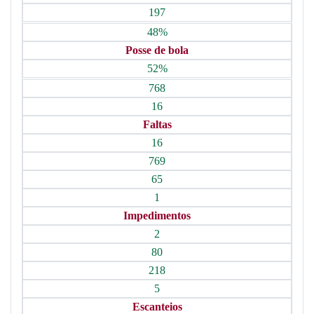
197
48%
Posse de bola
52%
768
16
Faltas
16
769
65
1
Impedimentos
2
80
218
5
Escanteios