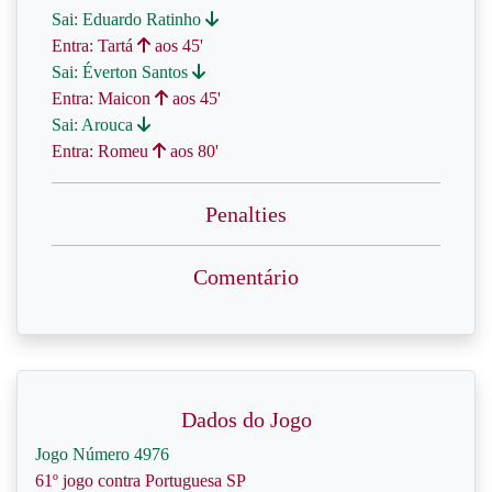
Sai: Eduardo Ratinho
Entra: Tartá
aos 45'
Sai: Éverton Santos
Entra: Maicon
aos 45'
Sai: Arouca
Entra: Romeu
aos 80'
Penalties
Comentário
Dados do Jogo
Jogo Número 4976
61º jogo contra Portuguesa SP