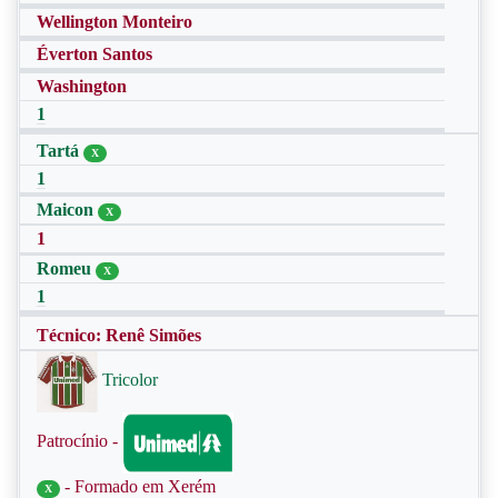
Wellington Monteiro
Éverton Santos
Washington
1
Tartá
X
1
Maicon
X
1
Romeu
X
1
Técnico: Renê Simões
Tricolor
Patrocínio -
- Formado em Xerém
X