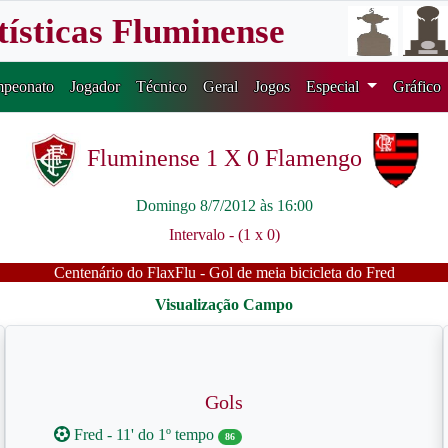
tísticas Fluminense
peonato
Jogador
Técnico
Geral
Jogos
Especial
Gráfico
Fluminense 1 X 0 Flamengo
Domingo 8/7/2012 às 16:00
Intervalo - (1 x 0)
Centenário do FlaxFlu - Gol de meia bicicleta do Fred
Gols
Fred - 11' do 1º tempo
86