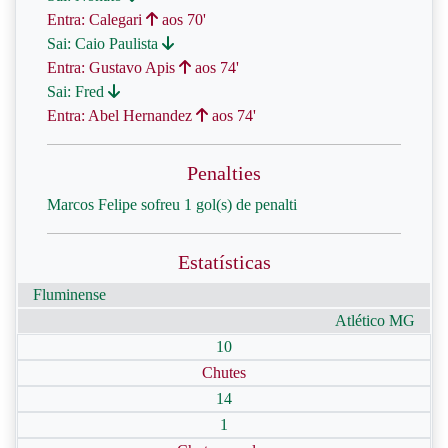
Entra: Calegari
aos 70'
Sai: Caio Paulista
Entra: Gustavo Apis
aos 74'
Sai: Fred
Entra: Abel Hernandez
aos 74'
Penalties
Marcos Felipe sofreu 1 gol(s) de penalti
Estatísticas
Fluminense
Atlético MG
10
Chutes
14
1