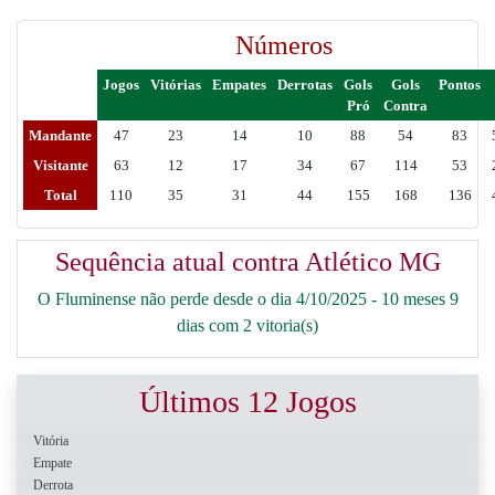
Números
Jogos
Vitórias
Empates
Derrotas
Gols
Gols
Pontos
Pró
Contra
Mandante
47
23
14
10
88
54
83
Visitante
63
12
17
34
67
114
53
Total
110
35
31
44
155
168
136
Sequência atual contra Atlético MG
O Fluminense não perde desde o dia 4/10/2025 - 10 meses 9
dias com 2 vitoria(s)
Últimos 12 Jogos
Vitória
Empate
Derrota