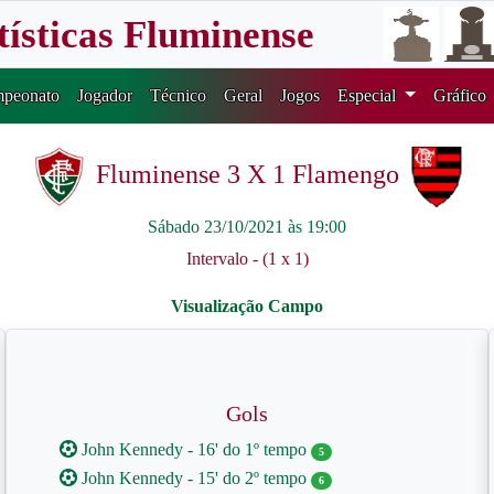
tísticas Fluminense
peonato
Jogador
Técnico
Geral
Jogos
Especial
Gráfico
Fluminense 3 X 1 Flamengo
Sábado 23/10/2021 às 19:00
Intervalo - (1 x 1)
Gols
John Kennedy - 16' do 1º tempo
5
John Kennedy - 15' do 2º tempo
6