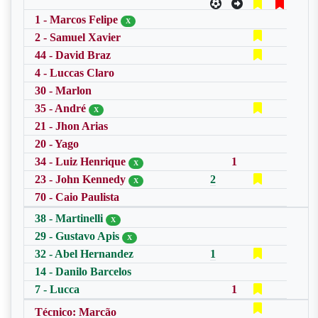
1 - Marcos Felipe
X
2 - Samuel Xavier
44 - David Braz
4 - Luccas Claro
30 - Marlon
35 - André
X
21 - Jhon Arias
20 - Yago
34 - Luiz Henrique
1
X
23 - John Kennedy
2
X
70 - Caio Paulista
38 - Martinelli
X
29 - Gustavo Apis
X
32 - Abel Hernandez
1
14 - Danilo Barcelos
7 - Lucca
1
Técnico: Marcão