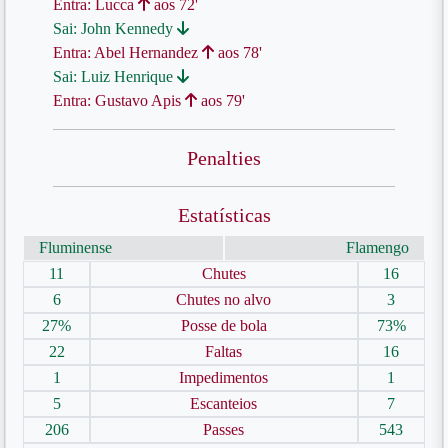
Entra: Lucca
aos 72'
Sai: John Kennedy
Entra: Abel Hernandez
aos 78'
Sai: Luiz Henrique
Entra: Gustavo Apis
aos 79'
Penalties
Estatísticas
Fluminense
Flamengo
11
Chutes
16
6
Chutes no alvo
3
27%
Posse de bola
73%
22
Faltas
16
1
Impedimentos
1
5
Escanteios
7
206
Passes
543