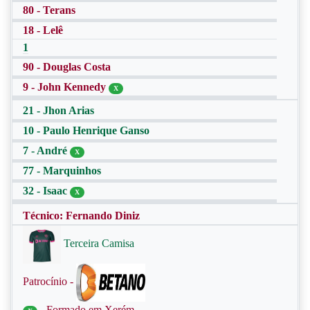
80 - Terans
18 - Lelê
1
90 - Douglas Costa
9 - John Kennedy
X
21 - Jhon Arias
10 - Paulo Henrique Ganso
7 - André
X
77 - Marquinhos
32 - Isaac
X
Técnico: Fernando Diniz
Terceira Camisa
Patrocínio -
- Formado em Xerém