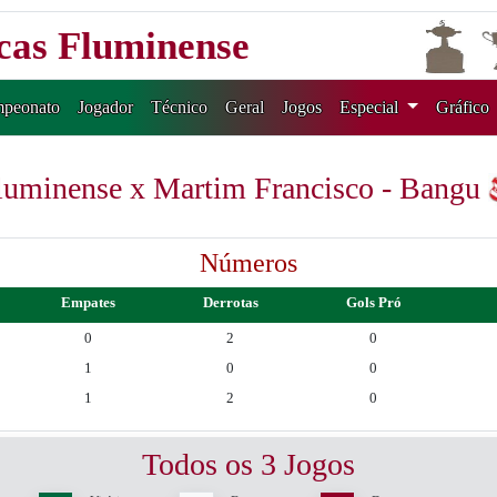
icas Fluminense
peonato
Jogador
Técnico
Geral
Jogos
Especial
Gráfico
luminense x Martim Francisco - Bangu
Números
Empates
Derrotas
Gols Pró
0
2
0
1
0
0
1
2
0
Todos os 3 Jogos