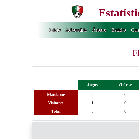
Estatíst
Inicio
Adversário
Árbitro
Estádio
Cam
F
Jogos
Vitórias
Mandante
2
0
Visitante
1
0
Total
3
0