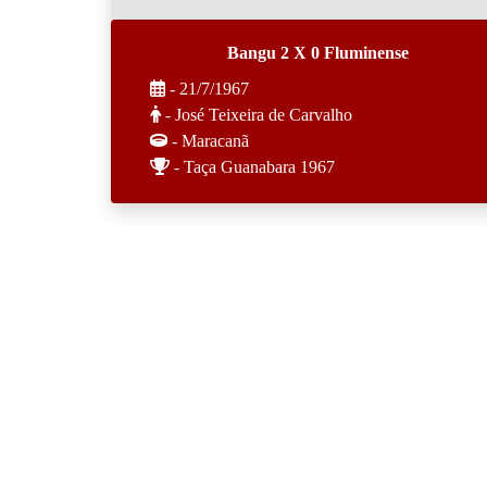
Bangu 2 X 0 Fluminense
- 21/7/1967
- José Teixeira de Carvalho
- Maracanã
- Taça Guanabara 1967