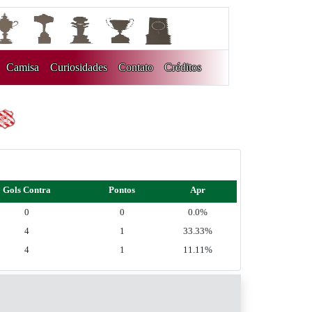
Camisa
Curiosidades
Contato
Créditos
Gols Contra
Pontos
Apr
0
0
0.0%
4
1
33.33%
4
1
11.11%