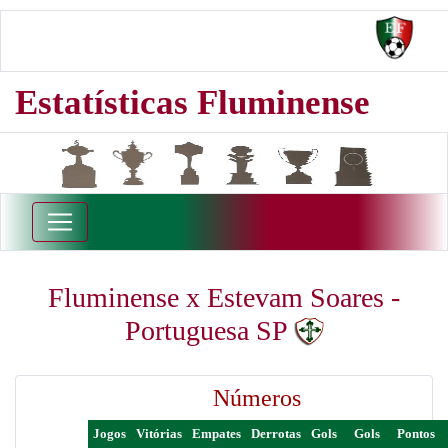
Estatísticas Fluminense
Fluminense x Estevam Soares -
Portuguesa SP
Números
Jogos
Vitórias
Empates
Derrotas
Gols
Gols
Pontos