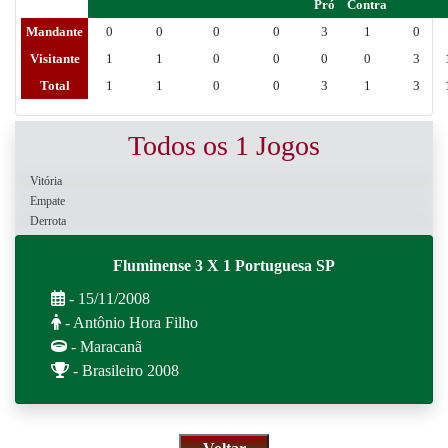
Pró
Contra
Mandante
0
0
0
0
3
1
0
Visitante
1
1
0
0
0
0
3
Total
1
1
0
0
3
1
3
Todos os 1 Jogos
Vitória
Empate
Derrota
Fluminense 3 X 1 Portuguesa SP
- 15/11/2008
- Antônio Hora Filho
- Maracanã
- Brasileiro 2008