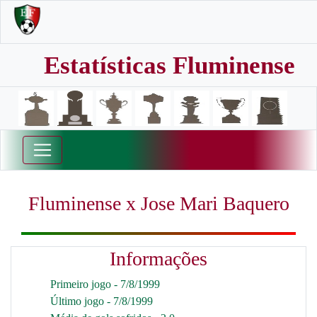
Estatísticas Fluminense
Fluminense x Jose Mari Baquero
Informações
Primeiro jogo - 7/8/1999
Último jogo - 7/8/1999