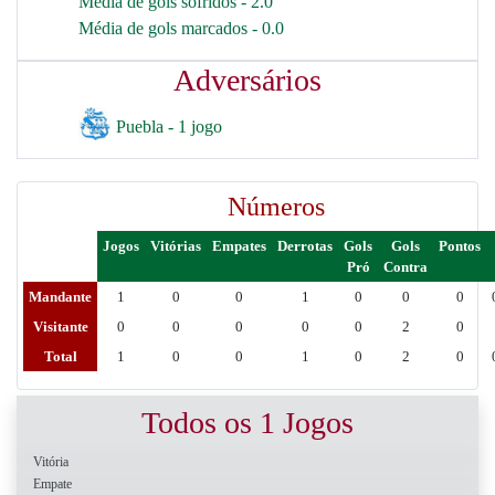
Média de gols sofridos - 2.0
Média de gols marcados - 0.0
Adversários
Puebla - 1 jogo
Números
Jogos
Vitórias
Empates
Derrotas
Gols
Gols
Pontos
Pró
Contra
Mandante
1
0
0
1
0
0
0
Visitante
0
0
0
0
0
2
0
Total
1
0
0
1
0
2
0
Todos os 1 Jogos
Vitória
Empate