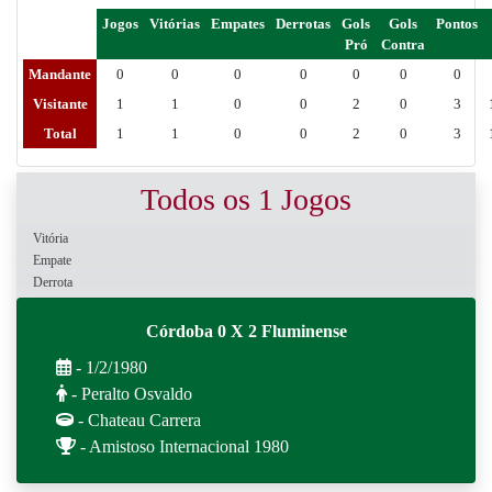
Jogos
Vitórias
Empates
Derrotas
Gols
Gols
Pontos
Pró
Contra
Mandante
0
0
0
0
0
0
0
Visitante
1
1
0
0
2
0
3
Total
1
1
0
0
2
0
3
Todos os 1 Jogos
Vitória
Empate
Derrota
Córdoba 0 X 2 Fluminense
- 1/2/1980
- Peralto Osvaldo
- Chateau Carrera
- Amistoso Internacional 1980