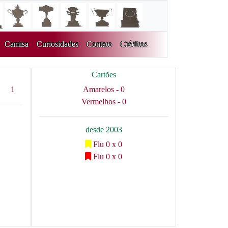
Camisa
Curiosidades
Contato
Créditos
Cartões
1
Amarelos - 0
Vermelhos - 0
desde 2003
Flu 0 x 0
Flu 0 x 0