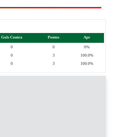
Gols Contra
Pontos
Apr
0
0
0%
0
3
100.0%
0
3
100.0%