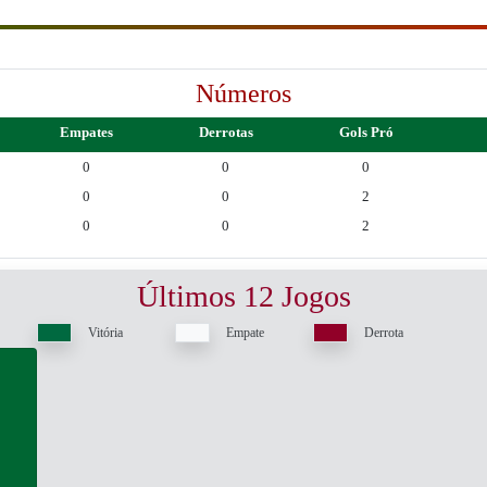
Números
Empates
Derrotas
Gols Pró
0
0
0
0
0
2
0
0
2
Últimos 12 Jogos
Vitória
Empate
Derrota