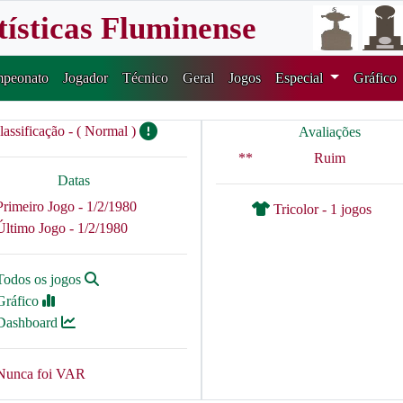
tísticas Fluminense
peonato
Jogador
Técnico
Geral
Jogos
Especial
Gráfico
lassificação - ( Normal )
Avaliações
**
Ruim
Datas
Primeiro Jogo - 1/2/1980
Tricolor - 1 jogos
Último Jogo - 1/2/1980
Todos os jogos
Gráfico
Dashboard
Nunca foi VAR