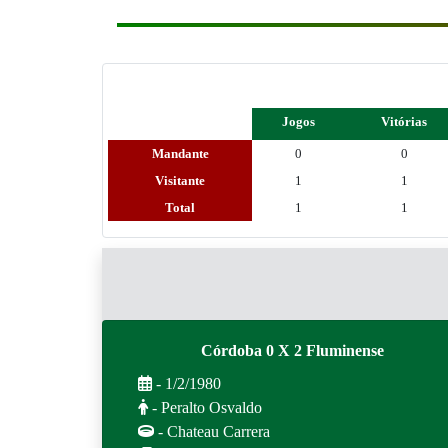
Jogos
Vitórias
Mandante
0
0
Visitante
1
1
Total
1
1
Córdoba 0 X 2 Fluminense
- 1/2/1980
- Peralto Osvaldo
- Chateau Carrera