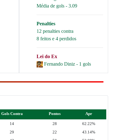
Média de gols - 3.09
Penalties
12 penalties contra
8 feitos e 4 perdidos
Lei do Ex
Fernando Diniz - 1 gols
Gols Contra
Pontos
Apr
14
28
62.22%
29
22
43.14%