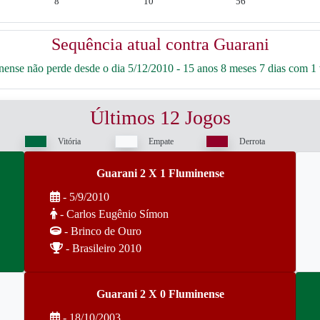
8
10
56
Sequência atual contra Guarani
ense não perde desde o dia 5/12/2010 - 15 anos 8 meses 7 dias com 1 v
Últimos 12 Jogos
Vitória
Empate
Derrota
Guarani 2 X 1 Fluminense
- 5/9/2010
- Carlos Eugênio Símon
- Brinco de Ouro
- Brasileiro 2010
Guarani 2 X 0 Fluminense
- 18/10/2003