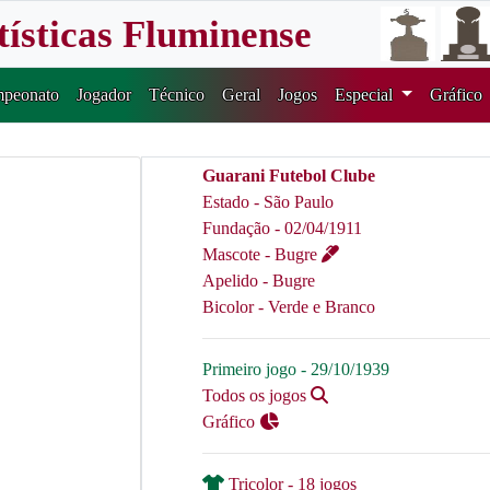
tísticas Fluminense
peonato
Jogador
Técnico
Geral
Jogos
Especial
Gráfico
Guarani Futebol Clube
Estado - São Paulo
Fundação - 02/04/1911
Mascote - Bugre
Apelido - Bugre
Bicolor - Verde e Branco
Primeiro jogo - 29/10/1939
Todos os jogos
Gráfico
Tricolor - 18 jogos