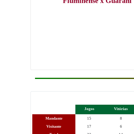
Fluminense x Guarani
Jogos
Vitórias
Mandante
15
8
Visitante
17
6