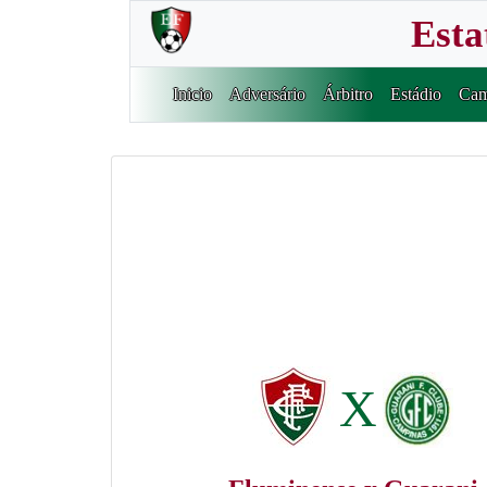
Esta
Inicio
Adversário
Árbitro
Estádio
Cam
X