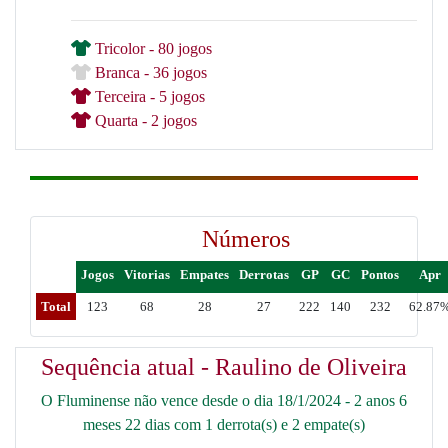
Tricolor - 80 jogos
Branca - 36 jogos
Terceira - 5 jogos
Quarta - 2 jogos
Números
Jogos
Vitorias
Empates
Derrotas
GP
GC
Pontos
Apr
Total
123
68
28
27
222
140
232
62.87
Sequência atual - Raulino de Oliveira
O Fluminense não vence desde o dia 18/1/2024 - 2 anos 6
meses 22 dias com 1 derrota(s) e 2 empate(s)