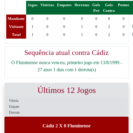
Jogos
Vitórias
Empates
Derrotas
Gols
Gols
Pontos
Pró
Contra
Mandante
0
0
0
0
0
0
0
Visitante
1
0
0
1
0
2
0
Total
1
0
0
1
0
2
0
Sequência atual contra Cádiz
O Fluminense nunca venceu, primeiro jogo em 13/8/1999 -
27 anos 1 dias com 1 derrota(s)
Últimos 12 Jogos
Vitória
Empate
Derrota
Cádiz 2 X 0 Fluminense