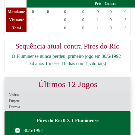
Pró
Contra
Mandante
0
0
0
0
0
0
0
Visitante
1
1
0
0
1
0
3
Total
1
1
0
0
1
0
3
Sequência atual contra Pires do Rio
O Fluminense nunca perdeu, primeiro jogo em 30/6/1992 -
34 anos 1 meses 16 dias com 1 vitoria(s)
Últimos 12 Jogos
Vitória
Empate
Derrota
Pires do Rio 0 X 1 Fluminense
- 30/6/1992