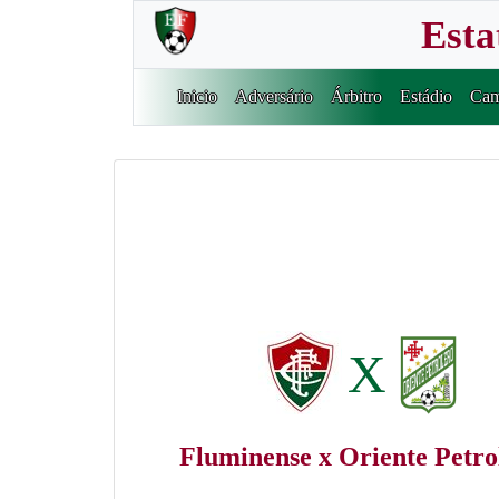
Esta
Inicio
Adversário
Árbitro
Estádio
Cam
X
Fluminense x Oriente Petro