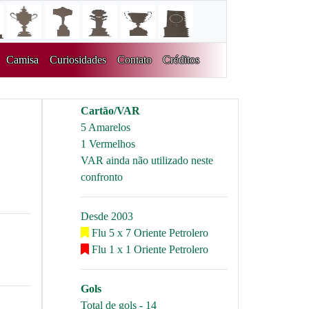
Camisa
Curiosidades
Contato
Créditos
Cartão/VAR
5 Amarelos
1 Vermelhos
VAR ainda não utilizado neste
confronto
Desde 2003
Flu 5 x 7 Oriente Petrolero
Flu 1 x 1 Oriente Petrolero
Gols
Total de gols - 14