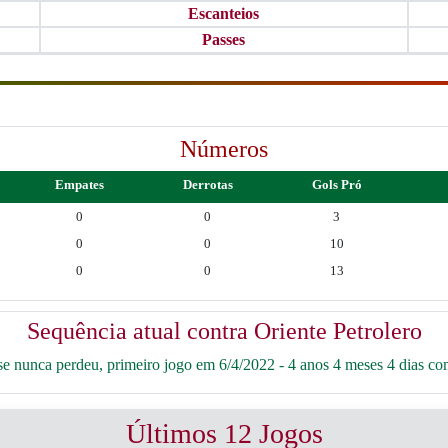
Escanteios
Passes
Números
Empates
Derrotas
Gols Pró
0
0
3
0
0
10
0
0
13
Sequência atual contra Oriente Petrolero
 nunca perdeu, primeiro jogo em 6/4/2022 - 4 anos 4 meses 4 dias com
Últimos 12 Jogos