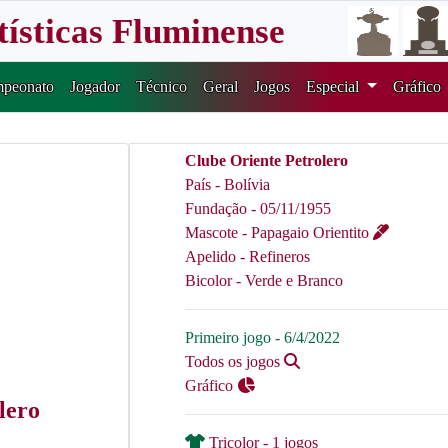
tísticas Fluminense
peonato
Jogador
Técnico
Geral
Jogos
Especial
Gráfico
Clube Oriente Petrolero
País - Bolívia
Fundação - 05/11/1955
Mascote - Papagaio Orientito
Apelido - Refineros
Bicolor - Verde e Branco
Primeiro jogo - 6/4/2022
Todos os jogos
Gráfico
lero
Tricolor - 1 jogos