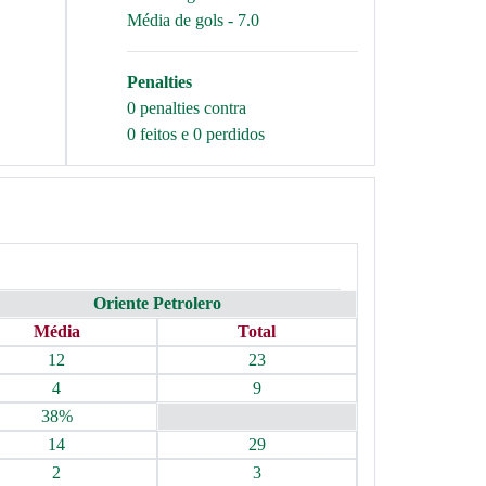
Média de gols - 7.0
Penalties
0 penalties contra
0 feitos e 0 perdidos
Oriente Petrolero
Média
Total
12
23
4
9
38%
14
29
2
3