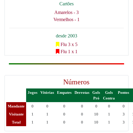
Cartões
Amarelos - 3
Vermelhos - 1
desde 2003
Flu 3 x 5
Flu 1 x 1
Números
Jogos
Vitórias
Empates
Derrotas
Gols
Gols
Pontos
Pró
Contra
Mandante
0
0
0
0
0
0
0
Visitante
1
1
0
0
10
1
3
Total
1
1
0
0
10
1
3