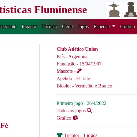
tísticas Fluminense
peonato
Jogador
Técnico
Geral
Jogos
Especial
Gráfico
Club Atlético Union
País - Argentina
Fundação - 15/04/1907
Mascote -
Apelido - El Tate
Bicolor - Vermelho e Branco
Primeiro jogo - 26/4/2022
Todos os jogos
Gráfico
 Fé
Tricolor - 1 jogos