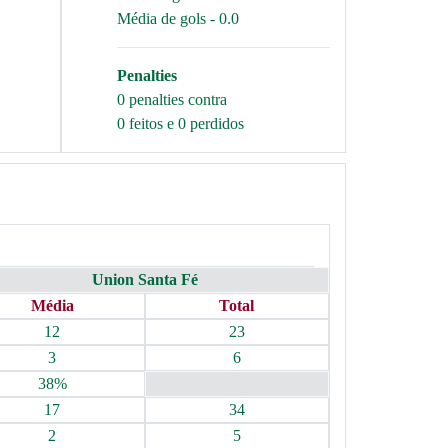
Média de gols - 0.0
Penalties
0 penalties contra
0 feitos e 0 perdidos
Union Santa Fé
Média
Total
12
23
3
6
38%
17
34
2
5