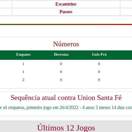
Escanteios
Passes
Números
Empates
Derrotas
Gols Pró
1
0
0
1
0
0
2
0
0
Sequência atual contra Union Santa Fé
 só empatou, primeiro jogo em 26/4/2022 - 4 anos 3 meses 14 dias co
Últimos 12 Jogos