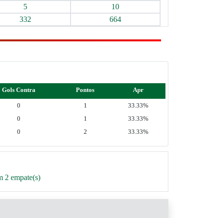
5
10
332
664
Gols Contra
Pontos
Apr
0
1
33.33%
0
1
33.33%
0
2
33.33%
m 2 empate(s)