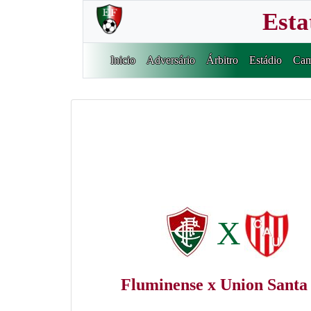
Esta
Inicio
Adversário
Árbitro
Estádio
Cam
X
Fluminense x Union Santa