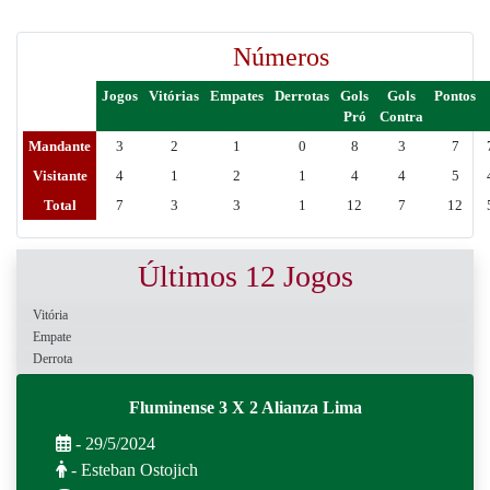
Números
Jogos
Vitórias
Empates
Derrotas
Gols
Gols
Pontos
Pró
Contra
Mandante
3
2
1
0
8
3
7
Visitante
4
1
2
1
4
4
5
Total
7
3
3
1
12
7
12
Últimos 12 Jogos
Vitória
Empate
Derrota
Fluminense 3 X 2 Alianza Lima
- 29/5/2024
- Esteban Ostojich