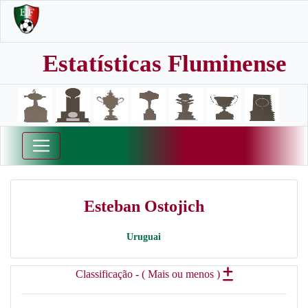
Estatísticas Fluminense
Esteban Ostojich
Uruguai
Classificação - ( Mais ou menos )