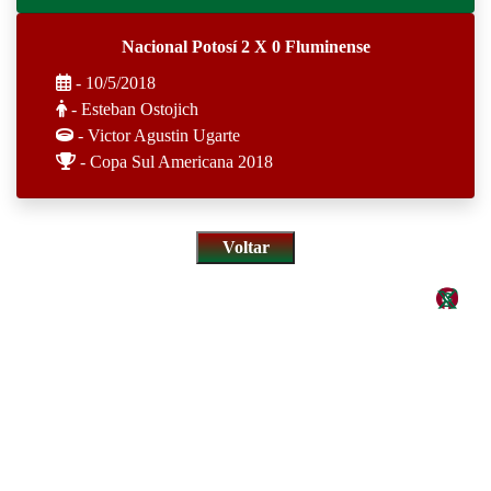
Nacional Potosí 2 X 0 Fluminense
- 10/5/2018
- Esteban Ostojich
- Victor Agustin Ugarte
- Copa Sul Americana 2018