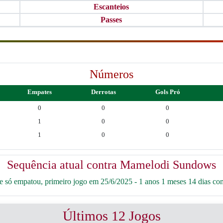
Escanteios
Passes
Números
Empates
Derrotas
Gols Pró
0
0
0
1
0
0
1
0
0
Sequência atual contra Mamelodi Sundows
 só empatou, primeiro jogo em 25/6/2025 - 1 anos 1 meses 14 dias co
Últimos 12 Jogos