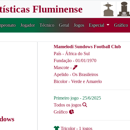
tísticas Fluminense
peonato
Jogador
Técnico
Geral
Jogos
Especial
Gráfico
Mamelodi Sundows Football Club
País - África do Sul
Fundação - 01/01/1970
Mascote -
Apelido - Os Brasileiros
Bicolor - Verde e Amarelo
Primeiro jogo - 25/6/2025
Todos os jogos
Gráfico
ndows
Tricolor - 1 jogos