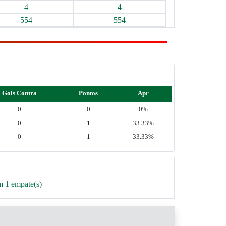
4
4
554
554
Gols Contra
Pontos
Apr
0
0
0%
0
1
33.33%
0
1
33.33%
m 1 empate(s)