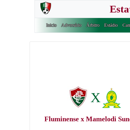
Esta
Inicio
Adversário
Árbitro
Estádio
Cam
X
Fluminense x Mamelodi Su