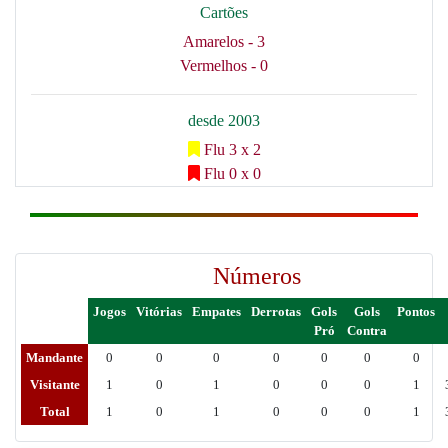
Cartões
Amarelos - 3
Vermelhos - 0
desde 2003
Flu 3 x 2
Flu 0 x 0
Números
Jogos
Vitórias
Empates
Derrotas
Gols
Gols
Pontos
Pró
Contra
Mandante
0
0
0
0
0
0
0
Visitante
1
0
1
0
0
0
1
Total
1
0
1
0
0
0
1