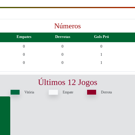
Números
Empates
Derrotas
Gols Pró
0
0
0
0
0
1
0
0
1
Últimos 12 Jogos
Vitória
Empate
Derrota