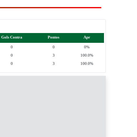
Gols Contra
Pontos
Apr
0
0
0%
0
3
100.0%
0
3
100.0%