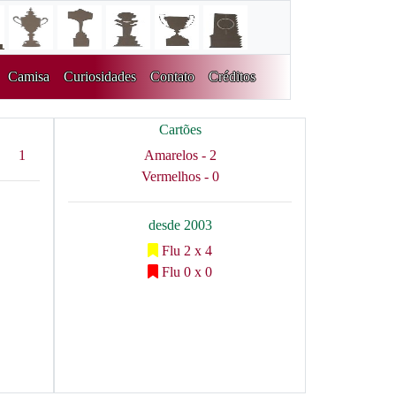
Camisa
Curiosidades
Contato
Créditos
Cartões
1
Amarelos - 2
Vermelhos - 0
desde 2003
Flu 2 x 4
Flu 0 x 0