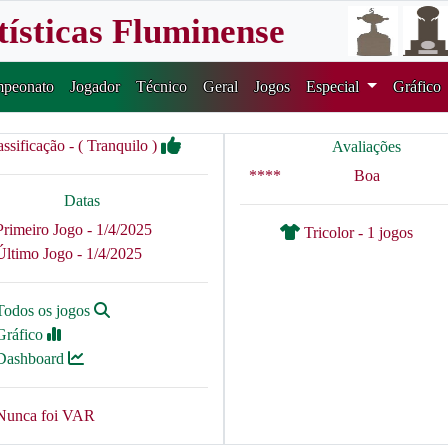
tísticas Fluminense
peonato
Jogador
Técnico
Geral
Jogos
Especial
Gráfico
assificação - ( Tranquilo )
Avaliações
****
Boa
Datas
Primeiro Jogo - 1/4/2025
Tricolor - 1 jogos
Último Jogo - 1/4/2025
Todos os jogos
Gráfico
Dashboard
Nunca foi VAR