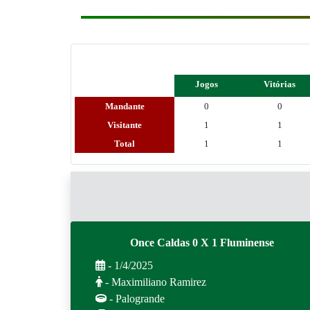
Jogos
Vitórias
Mandante
0
0
Visitante
1
1
Total
1
1
Once Caldas 0 X 1 Fluminense
- 1/4/2025
- Maximiliano Ramirez
- Palogrande