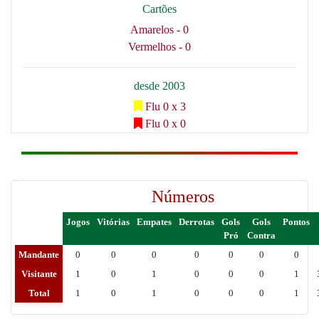
Cartões
Amarelos - 0
Vermelhos - 0
desde 2003
Flu 0 x 3
Flu 0 x 0
Números
Jogos
Vitórias
Empates
Derrotas
Gols
Gols
Pontos
Pró
Contra
Mandante
0
0
0
0
0
0
0
Visitante
1
0
1
0
0
0
1
Total
1
0
1
0
0
0
1