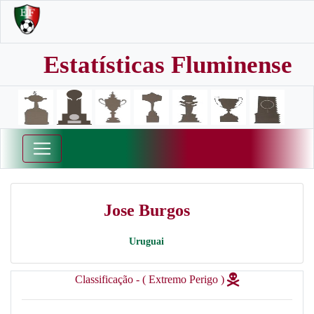
Estatísticas Fluminense
Jose Burgos
Uruguai
Classificação - ( Extremo Perigo )