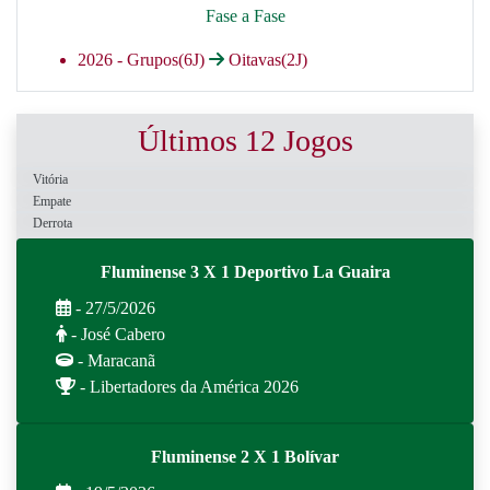
Fase a Fase
2026 -
Grupos(6J)
Oitavas(2J)
Últimos 12 Jogos
Vitória
Empate
Derrota
Fluminense 3 X 1 Deportivo La Guaira
- 27/5/2026
- José Cabero
- Maracanã
- Libertadores da América 2026
Fluminense 2 X 1 Bolívar