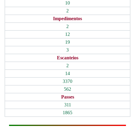
10
2
Impedimentos
2
12
19
3
Escanteios
2
14
3370
562
Passes
311
1865