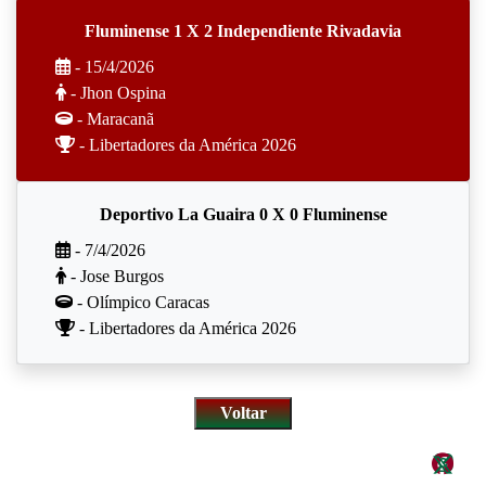
Fluminense 1 X 2 Independiente Rivadavia
- 15/4/2026
- Jhon Ospina
- Maracanã
- Libertadores da América 2026
Deportivo La Guaira 0 X 0 Fluminense
- 7/4/2026
- Jose Burgos
- Olímpico Caracas
- Libertadores da América 2026