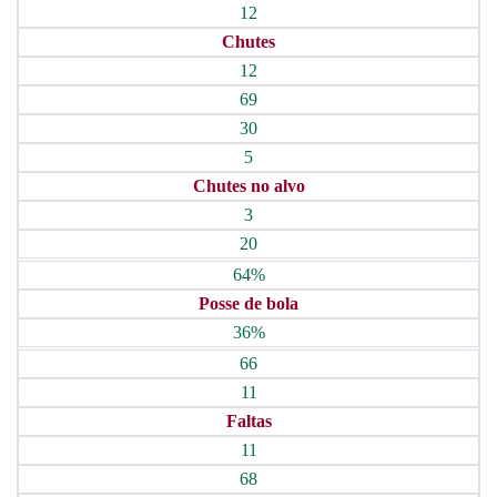
12
Chutes
12
69
30
5
Chutes no alvo
3
20
64%
Posse de bola
36%
66
11
Faltas
11
68