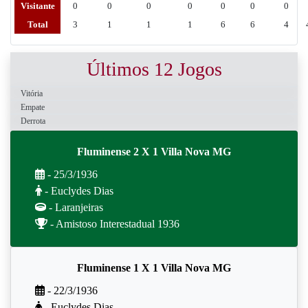
Visitante
0
0
0
0
0
0
0
Total
3
1
1
1
6
6
4
Últimos 12 Jogos
Vitória
Empate
Derrota
Fluminense 2 X 1 Villa Nova MG
- 25/3/1936
- Euclydes Dias
- Laranjeiras
- Amistoso Interestadual 1936
Fluminense 1 X 1 Villa Nova MG
- 22/3/1936
- Euclydes Dias