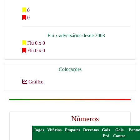
0
0
Flu x adversários desde 2003
Flu 0 x 0
Flu 0 x 0
Colocações
Gráfico
Números
Jogos
Vitórias
Empates
Derrotas
Gols
Gols
Ponto
Pró
Contra