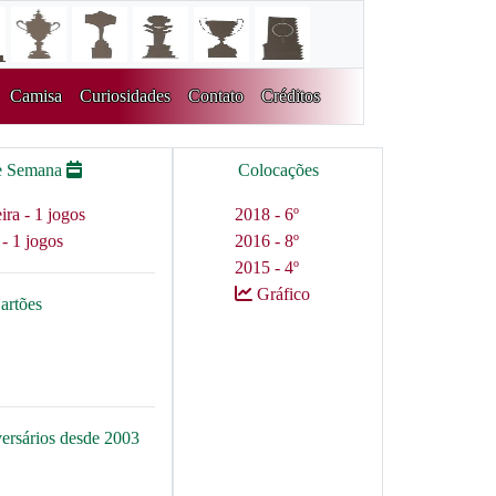
Camisa
Curiosidades
Contato
Créditos
e Semana
Colocações
ra - 1 jogos
2018 - 6º
 - 1 jogos
2016 - 8º
2015 - 4º
Gráfico
artões
versários desde 2003