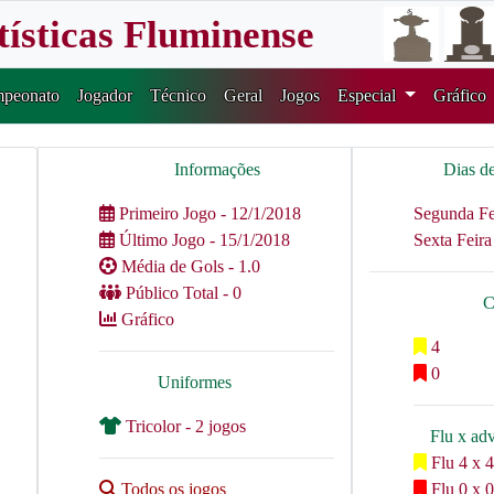
tísticas Fluminense
peonato
Jogador
Técnico
Geral
Jogos
Especial
Gráfico
Informações
Dias d
Primeiro Jogo - 12/1/2018
Segunda Fei
Último Jogo - 15/1/2018
Sexta Feira
Média de Gols - 1.0
Público Total - 0
C
Gráfico
4
0
Uniformes
Tricolor - 2 jogos
Flu x ad
Flu 4 x 4
Todos os jogos
Flu 0 x 0