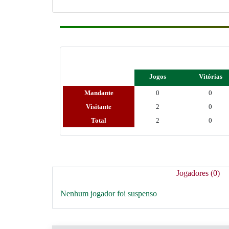
Jogos
Vitórias
Mandante
0
0
Visitante
2
0
Total
2
0
Jogadores (0)
Nenhum jogador foi suspenso