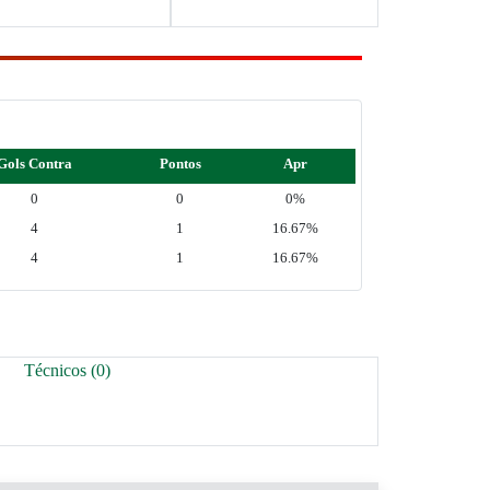
Gols Contra
Pontos
Apr
0
0
0%
4
1
16.67%
4
1
16.67%
Técnicos (0)