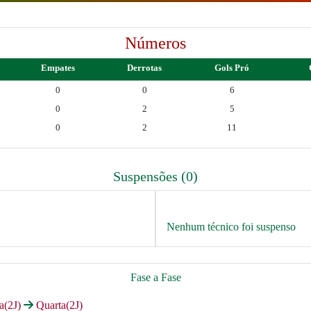
Números
Empates
Derrotas
Gols Pró
0
0
6
0
2
5
0
2
11
Suspensões (0)
Nenhum técnico foi suspenso
Fase a Fase
ra(2J)
Quarta(2J)