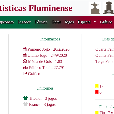
tísticas Fluminense
peonato
Jogador
Técnico
Geral
Jogos
Especial
Gráfico
Informações
Dias d
Primeiro Jogo - 26/2/2020
Quarta Feir
Último Jogo - 24/9/2020
Quinta Feir
Média de Gols - 1.83
Terça Feira
Público Total - 27.791
Gráfico
C
17
Uniformes
0
Tricolor - 3 jogos
Branca - 3 jogos
Flu x ad
Flu 17 x