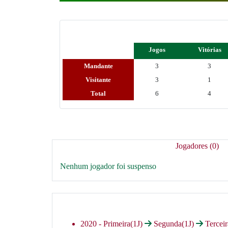
Jogos
Vitórias
Mandante
3
3
Visitante
3
1
Total
6
4
Jogadores (0)
Nenhum jogador foi suspenso
2020 -
Primeira(1J)
Segunda(1J)
Tercei