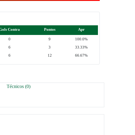
Gols Contra
Pontos
Apr
0
9
100.0%
6
3
33.33%
6
12
66.67%
Técnicos (0)