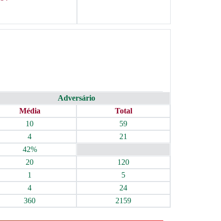
Adversário
Média
Total
10
59
4
21
42%
20
120
1
5
4
24
360
2159