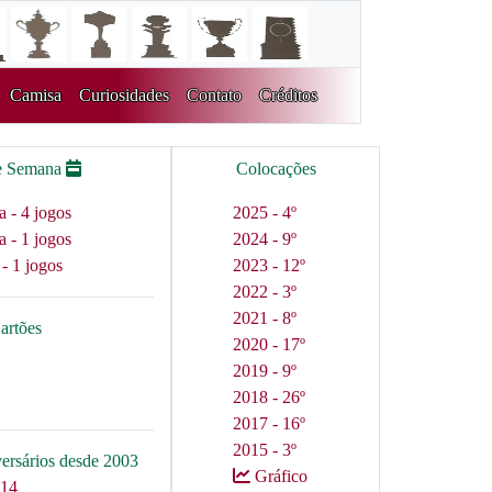
Camisa
Curiosidades
Contato
Créditos
e Semana
Colocações
a - 4 jogos
2025 - 4º
a - 1 jogos
2024 - 9º
 - 1 jogos
2023 - 12º
2022 - 3º
2021 - 8º
artões
2020 - 17º
2019 - 9º
2018 - 26º
2017 - 16º
2015 - 3º
versários desde 2003
Gráfico
 14