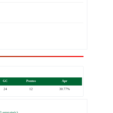
GC
Pontos
Apr
24
12
30.77%
2 empate(s)