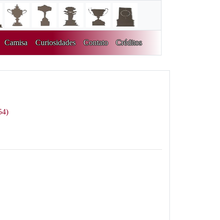
Camisa
Curiosidades
Contato
Créditos
54)