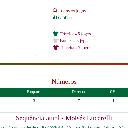
Todos os jogos
Gráfico
Tricolor - 5 jogos
Branca - 3 jogos
Terceira - 5 jogos
Números
Empates
Derrotas
GP
3
7
14
Sequência atual - Moisés Lucarelli
se não vence desde o dia 4/8/2013 - 13 anos 8 dias com 2 derrota(s) e 