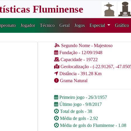
tísticas Fluminense
peonato
Jogador
Técnico
Geral
Jogos
Especial
Gráfico
Segundo Nome - Majestoso
Fundação - 12/09/1948
Capacidade - 19722
Geolocalização - (-22.91267, -47.050
Distância - 391.28 Km
Grama Natural
Primeiro jogo - 26/3/1957
Último jogo - 9/8/2017
Total de gols - 38
Média de gols - 2.92
Média de gols do Fluminense - 1.08