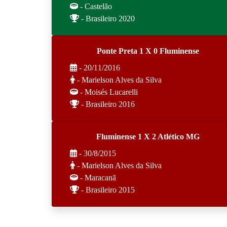
- Castelão
- Brasileiro 2020
Ponte Preta 1 X 0 Fluminense
- 20/11/2016
- Marielson Alves da Silva
- Moisés Lucarelli
- Brasileiro 2016
Fluminense 1 X 2 Atlético MG
- 30/8/2015
- Marielson Alves da Silva
- Maracanã
- Brasileiro 2015