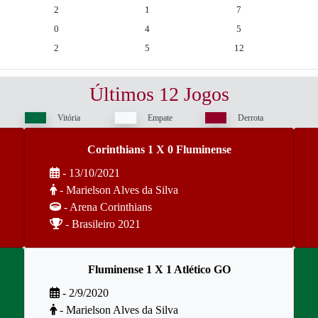
2
1
7
0
4
5
2
5
12
Últimos 12 Jogos
Vitória
Empate
Derrota
Corinthians 1 X 0 Fluminense
- 13/10/2021
- Marielson Alves da Silva
- Arena Corinthians
- Brasileiro 2021
Fluminense 1 X 1 Atlético GO
- 2/9/2020
- Marielson Alves da Silva