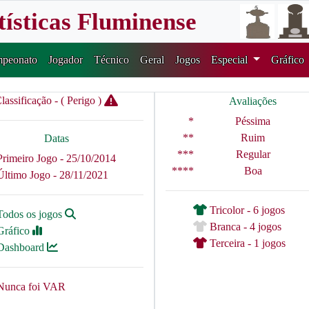
tísticas Fluminense
peonato
Jogador
Técnico
Geral
Jogos
Especial
Gráfico
lassificação - ( Perigo )
Avaliações
*
Péssima
**
Ruim
Datas
***
Regular
Primeiro Jogo - 25/10/2014
****
Boa
Último Jogo - 28/11/2021
Tricolor - 6 jogos
Todos os jogos
Branca - 4 jogos
Gráfico
Terceira - 1 jogos
Dashboard
Nunca foi VAR