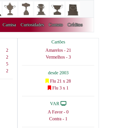
Camisa
Curiosidades
Contato
Créditos
Cartões
2
Amarelos - 21
2
Vermelhos - 3
5
2
desde 2003
Flu 21 x 28
Flu 3 x 1
VAR
A Favor - 0
Contra - 1