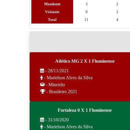
Mandante
5
2
Visitante
6
2
Total
11
4
Atlético MG 2 X 1 Fluminense
- 28/11/2021
- Marielson Alves da Silva
- Mineirão
- Brasileiro 2021
Fortaleza 0 X 1 Fluminense
- 31/10/2020
- Marielson Alves da Silva