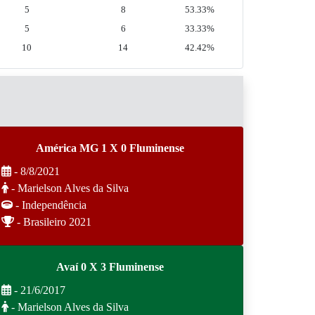
5
8
53.33%
5
6
33.33%
10
14
42.42%
América MG 1 X 0 Fluminense
- 8/8/2021
- Marielson Alves da Silva
- Independência
- Brasileiro 2021
Avaí 0 X 3 Fluminense
- 21/6/2017
- Marielson Alves da Silva