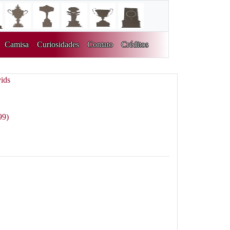
Camisa
Curiosidades
Contato
Créditos
ids
99)