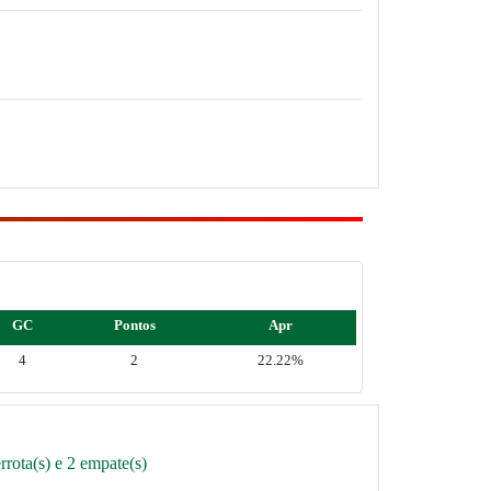
GC
Pontos
Apr
4
2
22.22%
rota(s) e 2 empate(s)