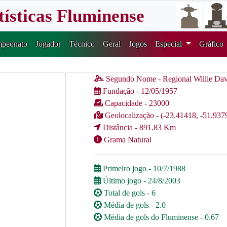
tísticas Fluminense
peonato
Jogador
Técnico
Geral
Jogos
Especial
Gráfico
Segundo Nome - Regional Willie Dav
Fundação - 12/05/1957
Capacidade - 23000
Geolocalização - (-23.41418, -51.937
Distância - 891.83 Km
Grama Natural
Primeiro jogo - 10/7/1988
Último jogo - 24/8/2003
Total de gols - 6
Média de gols - 2.0
Média de gols do Fluminense - 0.67