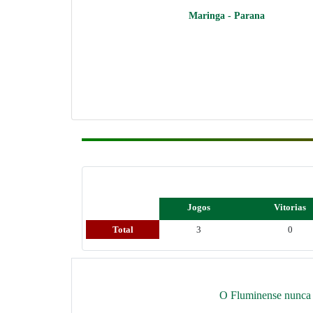
Maringa - Parana
Jogos
Vitorias
Total
3
0
O Fluminense nunca v