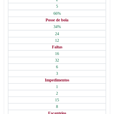
5
66%
Posse de bola
34%
24
12
Faltas
16
32
6
3
Impedimentos
1
2
15
8
Escanteios