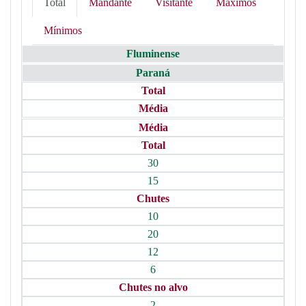
Total
Mandante
Visitante
Máximos
Mínimos
Fluminense
Paraná
Total
Média
Média
Total
30
15
Chutes
10
20
12
6
Chutes no alvo
2