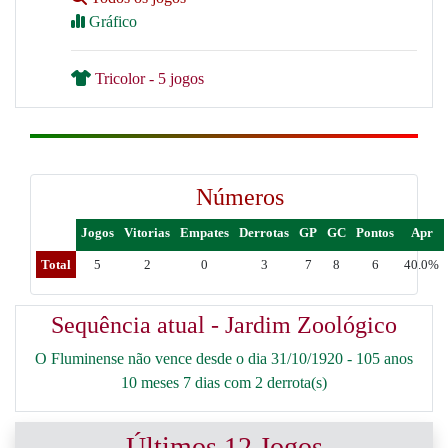
Gráfico
Tricolor - 5 jogos
Números
Jogos
Vitorias
Empates
Derrotas
GP
GC
Pontos
Apr
Total
5
2
0
3
7
8
6
40.0%
Sequência atual - Jardim Zoológico
O Fluminense não vence desde o dia 31/10/1920 - 105 anos
10 meses 7 dias com 2 derrota(s)
Últimos 12 Jogos