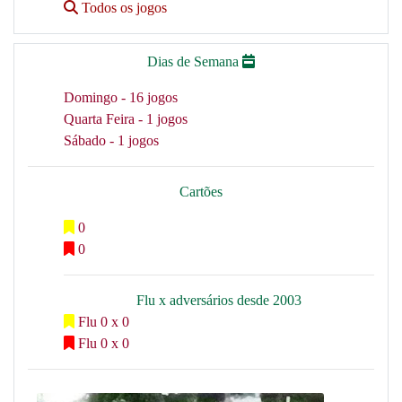
Todos os jogos
Dias de Semana
Domingo - 16 jogos
Quarta Feira - 1 jogos
Sábado - 1 jogos
Cartões
0
0
Flu x adversários desde 2003
Flu 0 x 0
Flu 0 x 0