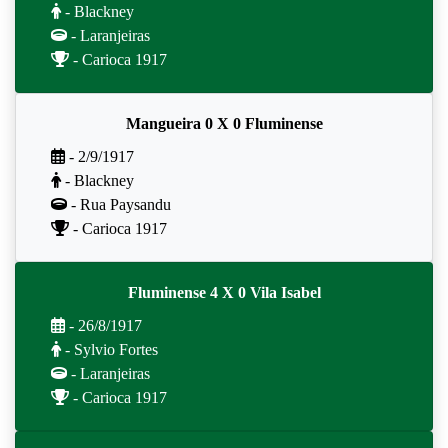
- Blackney
- Laranjeiras
- Carioca 1917
Mangueira 0 X 0 Fluminense
- 2/9/1917
- Blackney
- Rua Paysandu
- Carioca 1917
Fluminense 4 X 0 Vila Isabel
- 26/8/1917
- Sylvio Fortes
- Laranjeiras
- Carioca 1917