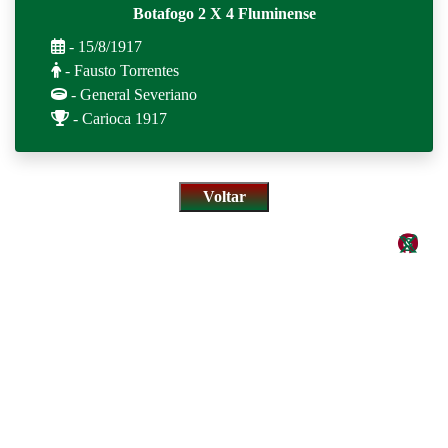
Botafogo 2 X 4 Fluminense
- 15/8/1917
- Fausto Torrentes
- General Severiano
- Carioca 1917