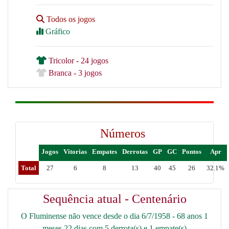
Todos os jogos
Gráfico
Tricolor - 24 jogos
Branca - 3 jogos
Números
Jogos
Vitorias
Empates
Derrotas
GP
GC
Pontos
Apr
Total
27
6
8
13
40
45
26
32.1%
Sequência atual - Centenário
O Fluminense não vence desde o dia 6/7/1958 - 68 anos 1
meses 22 dias com 5 derrota(s) e 1 empate(s)