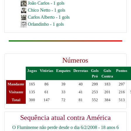
João Carlos - 1 gols
Chico Netto - 1 gols
Carlos Alberto - 1 gols
Orlandinho - 1 gols
Números
Jogos
Vitórias
Empates
Derrotas
Gols
Gols
Pontos
Pró
Contra
Mandante
165
86
39
40
299
183
297
Visitante
135
61
33
41
253
201
216
Total
300
147
72
81
552
384
513
Sequência atual contra América
O Fluminense não perde desde o dia 6/2/2008 - 18 anos 6