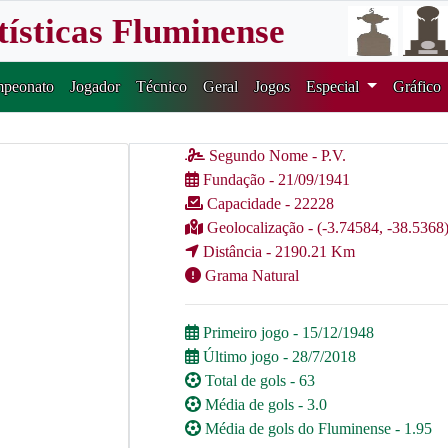
tísticas Fluminense
peonato
Jogador
Técnico
Geral
Jogos
Especial
Gráfico
Segundo Nome - P.V.
Fundação - 21/09/1941
Capacidade - 22228
Geolocalização - (-3.74584, -38.5368
Distância - 2190.21 Km
Grama Natural
Primeiro jogo - 15/12/1948
Último jogo - 28/7/2018
Total de gols - 63
Média de gols - 3.0
Média de gols do Fluminense - 1.95