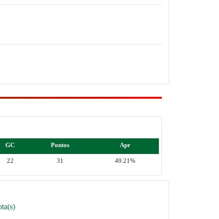
GC
Pontos
Apr
22
31
49.21%
ta(s)