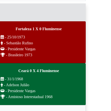
Fortaleza 1 X 0 Fluminense
- 25/10/1973
- Sebastião Rufino
- Presidente Vargas
- Brasileiro 1973
Ceará 0 X 4 Fluminense
- 31/1/1968
- Adelson Julião
- Presidente Vargas
- Amistoso Interestadual 1968