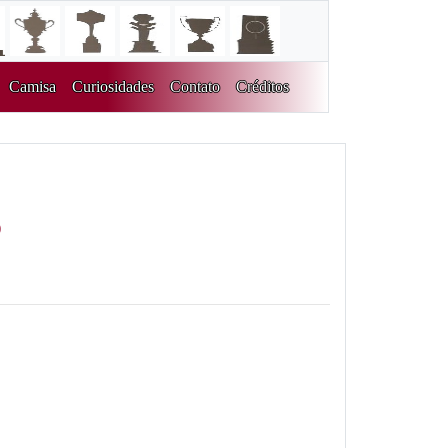
Camisa
Curiosidades
Contato
Créditos
)