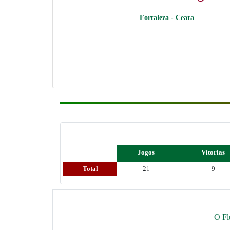
Fortaleza - Ceara
Jogos
Vitorias
Total
21
9
O Fl