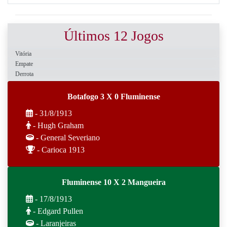
Últimos 12 Jogos
Vitória
Empate
Derrota
Botafogo 3 X 0 Fluminense
- 31/8/1913
- Hugh Graham
- General Severiano
- Carioca 1913
Fluminense 10 X 2 Mangueira
- 17/8/1913
- Edgard Pullen
- Laranjeiras