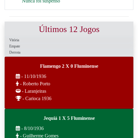
Nunca foi suspenso
Últimos 12 Jogos
Vitória
Empate
Derrota
Flamengo 2 X 0 Fluminense
- 11/10/1936
- Roberto Porto
- Laranjeiras
- Carioca 1936
Jequiá 1 X 5 Fluminense
- 8/10/1936
- Guilherme Gomes