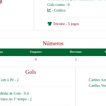
9
Gols contra - 0
- Gráfico
Tricolor - 5 jogos
Números
ias
Empates
Derrotas
0
2
Gols
Com o Pé - 2
Cartões Am
Cartões Ve
Média de Gols - 0.4
Feitos no 1º tempo - 2