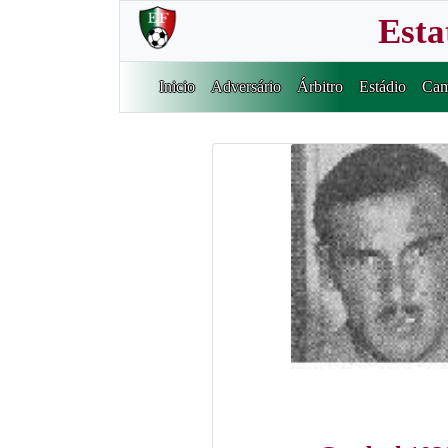
Esta
Inicio
Adversário
Árbitro
Estádio
Cam