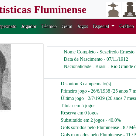
tísticas Fluminense
peonato
Jogador
Técnico
Geral
Jogos
Especial
Gráfico
Nome Completo - Sezefredo Ernesto 
Data de Nascimento - 07/11/1912
Nacionalidade - Brasil - Rio Grande 
Disputou 3 campeonato(s)
Primeiro jogo - 26/6/1938 (25 anos 7 m
Último jogo - 2/7/1939 (26 anos 7 mese
Titular em 5 jogos
Reserva em 0 jogos
Substituído em 2 jogos - 40.0%
Gols sofridos pelo Fluminense - 8 / Mé
Gols marcados pelo Fluminense - 11 / 