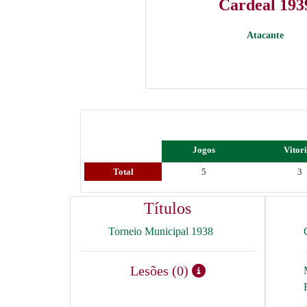
Cardeal 193
Atacante
Jogos
Vitor
Total
5
3
Títulos
Torneio Municipal 1938
Lesões (0)