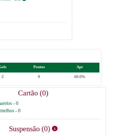
Gols
Pontos
Apr
2
9
60.0%
Cartão (0)
arelos - 0
rmelhos - 0
Suspensão (0)