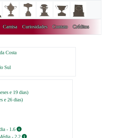
Camisa
Curiosidades
Contato
Créditos
da Costa
do Sul
eses e 19 dias)
s e 26 dias)
dia - 1.6
Média - 2.2