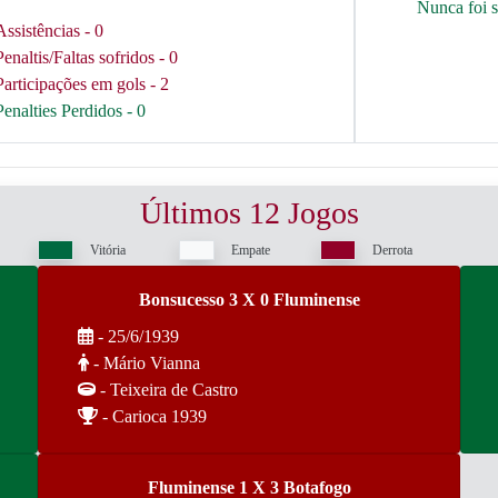
Nunca foi 
Assistências - 0
Penaltis/Faltas sofridos - 0
Participações em gols - 2
Penalties Perdidos - 0
Últimos 12 Jogos
Vitória
Empate
Derrota
Bonsucesso 3 X 0 Fluminense
- 25/6/1939
- Mário Vianna
- Teixeira de Castro
- Carioca 1939
Fluminense 1 X 3 Botafogo