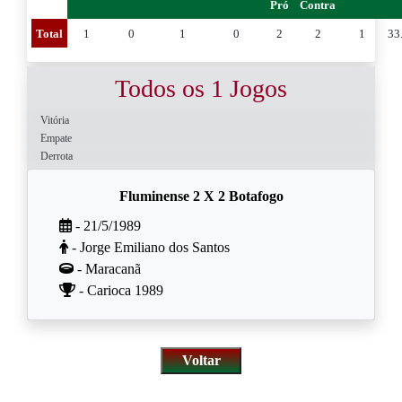
Pró
Contra
Total
1
0
1
0
2
2
1
33
Todos os 1 Jogos
Vitória
Empate
Derrota
Fluminense 2 X 2 Botafogo
- 21/5/1989
- Jorge Emiliano dos Santos
- Maracanã
- Carioca 1989