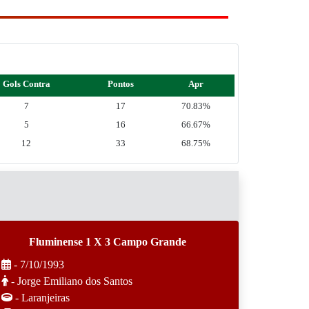
Gols Contra
Pontos
Apr
7
17
70.83%
5
16
66.67%
12
33
68.75%
Fluminense 1 X 3 Campo Grande
- 7/10/1993
- Jorge Emiliano dos Santos
- Laranjeiras