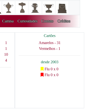
Camisa
Curiosidades
Contato
Créditos
Cartões
1
Amarelos - 31
1
Vermelhos - 1
10
4
desde 2003
Flu 0 x 0
Flu 0 x 0