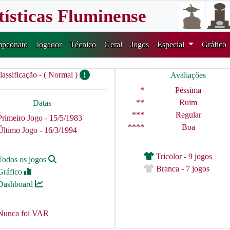
tísticas Fluminense
peonato
Jogador
Técnico
Geral
Jogos
Especial
Gráfico
lassificação - ( Normal )
Avaliações
*
Péssima
**
Ruim
Datas
***
Regular
Primeiro Jogo - 15/5/1983
****
Boa
Último Jogo - 16/3/1994
Tricolor - 9 jogos
Todos os jogos
Branca - 7 jogos
Gráfico
Dashboard
Nunca foi VAR