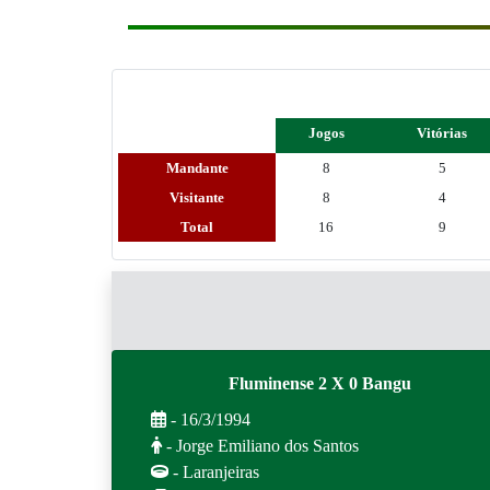
Jogos
Vitórias
Mandante
8
5
Visitante
8
4
Total
16
9
Fluminense 2 X 0 Bangu
- 16/3/1994
- Jorge Emiliano dos Santos
- Laranjeiras