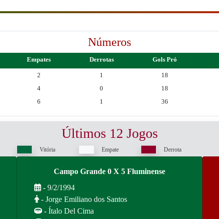
Números
Empates
Derrotas
Gols Pró
2
1
18
4
0
18
6
1
36
Últimos 12 Jogos
Vitória
Empate
Derrota
Campo Grande 0 X 5 Fluminense
- 9/2/1994
- Jorge Emiliano dos Santos
- Ítalo Del Cima