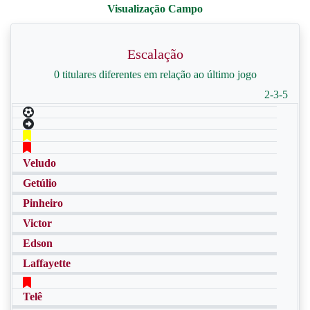
Escalação
0 titulares diferentes em relação ao último jogo
2-3-5
Veludo
Getúlio
Pinheiro
Victor
Edson
Laffayette
Telê