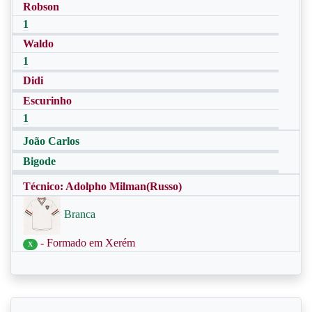
Robson
1
Waldo
1
Didi
Escurinho
1
João Carlos
Bigode
Técnico: Adolpho Milman(Russo)
Branca
- Formado em Xerém
X