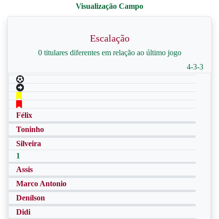
Escalação
0 titulares diferentes em relação ao último jogo
4-3-3
Félix
Toninho
Silveira
1
Assis
Marco Antonio
Denílson
Didi