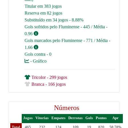
Titular em 383 jogos
Reserva em 82 jogos
Substituído em 34 jogos - 8.88%
Gols sofridos pelo Fluminense - 445 / Média -
0.96
Gols marcados pelo Fluminense - 771 / Média -
1.66
Gols contra - 0
- Gráfico
Tricolor - 299 jogos
Branca - 166 jogos
Números
Jogos
Vitorias
Empates
Derrotas
Gols
Pontos
Apr
Total
465
232
124
109
19
820
58.78%