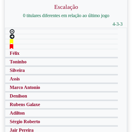
Escalação
0 titulares diferentes em relação ao último jogo
4-3-3
Félix
Toninho
Silveira
Assis
Marco Antonio
Denílson
Rubens Galaxe
Adilton
Sérgio Roberto
Jair Pereira