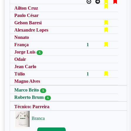
Ailton Cruz
Paulo César
Gelson Baresi
Alexandre Lopes
Nonato
França
1
Jorge Luis
X
Odair
Jean Carlo
Túlio
1
Magno Alves
Marco Brito
X
Roberto Brum
X
Técnico: Parreira
Branca