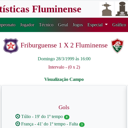
tísticas Fluminense
peonato
Jogador
Técnico
Geral
Jogos
Especial
Gráfico
Friburguense 1 X 2 Fluminense
Domingo 28/3/1999 às 16:00
Intervalo - (0 x 2)
Gols
Túlio - 19' do 1º tempo
8
França - 41' do 1º tempo - Falta
3