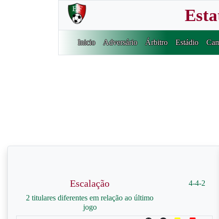
Esta
Inicio
Adversário
Árbitro
Estádio
Cam
Escalação
4-4-2
2 titulares diferentes em relação ao último
jogo