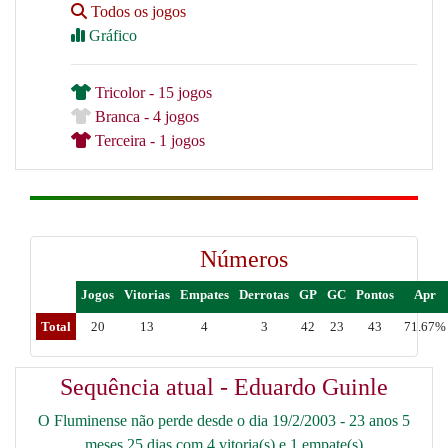
Todos os jogos
Gráfico
Tricolor - 15 jogos
Branca - 4 jogos
Terceira - 1 jogos
Números
Jogos
Vitorias
Empates
Derrotas
GP
GC
Pontos
Apr
Total
20
13
4
3
42
23
43
71.67%
Sequência atual - Eduardo Guinle
O Fluminense não perde desde o dia 19/2/2003 - 23 anos 5
meses 25 dias com 4 vitoria(s) e 1 empate(s)