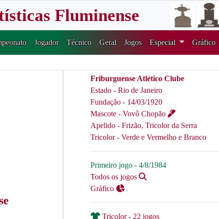
tísticas Fluminense
peonato
Jogador
Técnico
Geral
Jogos
Especial
Gráfico
Friburguense Atlético Clube
Estado - Rio de Janeiro
Fundação - 14/03/1920
Mascote - Vovô Chopão
Apelido - Frizão, Tricolor da Serra
Tricolor - Verde e Vermelho e Branco
Primeiro jogo - 4/8/1984
Todos os jogos
Gráfico
se
Tricolor - 22 jogos