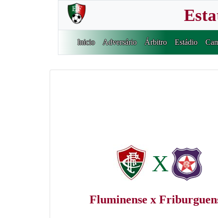
Esta
Inicio
Adversário
Árbitro
Estádio
Cam
X
Fluminense x Friburguen