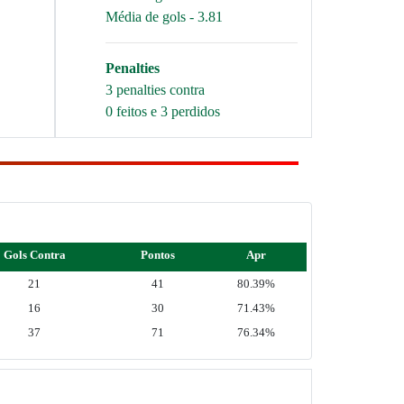
Média de gols - 3.81
Penalties
3 penalties contra
0 feitos e 3 perdidos
Gols Contra
Pontos
Apr
21
41
80.39%
16
30
71.43%
37
71
76.34%