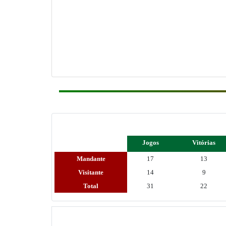
Jogos
Vitórias
Mandante
17
13
Visitante
14
9
Total
31
22